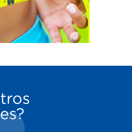
tros
les?