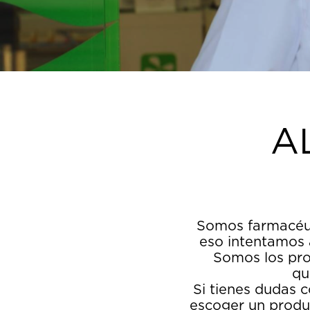
A
Somos farmacéut
eso intentamos a
Somos los prof
qu
Si tienes dudas 
escoger un produc